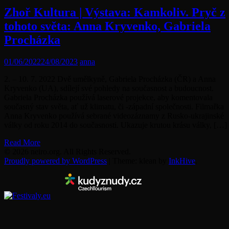
Zhoř Kultura | Výstava: Kamkoliv. Pryč z
tohoto světa: Anna Kryvenko, Gabriela
Procházka
01/06/2022
24/08/2023
anna
2. – 10. 7. 2022 Dvě umělkyně, Gabriela Procházka (ČR) a Anna
Kryvenko (UA), sdílejí své pohledy na současnost a budoucnost.
Gabriela Procházka používá laserové projekce, aby komentovala
současný stav světa, ať už klimatu, či -západní společnosti. Filmařka
Anna Kryvenko používá sebrané videozáznamy z Rusko-ukrajinské
války od roku 2014 do současnosti. Ukazuje krutou krásu války, […]
Read More
© 2026 neiro.org. All Rights Reserved.
Proudly powered by WordPress
|
Theme: klean by
InkHive
.