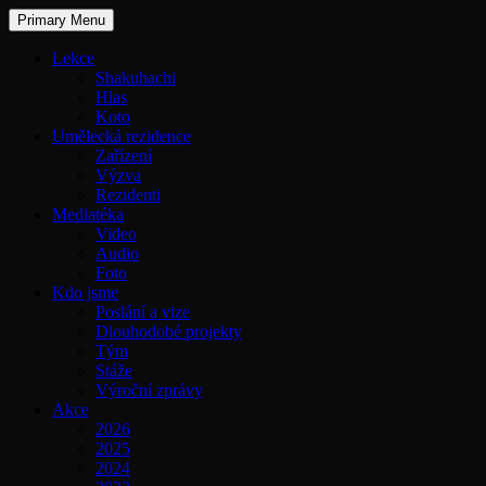
Primary Menu
Lekce
Shakuhachi
Hlas
Koto
Umělecká rezidence
Zařízení
Výzva
Rezidenti
Mediatéka
Video
Audio
Foto
Kdo jsme
Poslání a vize
Dlouhodobé projekty
Tým
Stáže
Výroční zprávy
Akce
2026
2025
2024