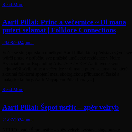
Read More
Aarti Pillai: Princ a večernice ~ Di mana
puteri selamat | Folklore Connections
29/08/2024
anna
Večer se singapurskou umělkyní Aarti Pillai, která představí vývoj své
tvůrčí praxe v průběhu své pražské umělecké rezidence v Neiro
Association for Expanding Arts. ˖✶ ⋆.˚⋆˙⟡✶ Aarti uvede svou
nejnovější sérii, princ a večernice ~ di mana puteri selamat, ve které
zkoumá folklorní spojení mezi ekologickou příbuzností české a
malajské kultury. Aarti Meyappan Pillai (nar. […]
Read More
Aarti Pillai: Šepot ústřic – zpěv velryb
21/07/2024
anna
NEIRO uvádí: Šepot ústřic – zpěv velryb | výstava singapurské