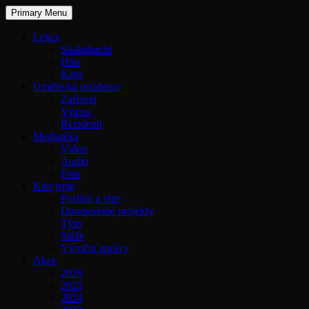
Primary Menu
Lekce
Shakuhachi
Hlas
Koto
Umělecká rezidence
Zařízení
Výzva
Rezidenti
Mediatéka
Video
Audio
Foto
Kdo jsme
Poslání a vize
Dlouhodobé projekty
Tým
Stáže
Výroční zprávy
Akce
2026
2025
2024