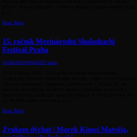
Kohout, aby přiblížil fascinující svět hub a symbiotických vztahů v
přírodě . Kromě přednášky a filmové projekce nabídne letošní ročník
[…]
Read More
15. ročník Mezinárodní Shakuhachi
Festival Praha
10/04/2025
10/04/2025
anna
19.-23. červen 2025 – 15. a poslední ročník Mezinárodního
Shakuhachi Festivalu Praha Každé dva roky vítáme v Praze špičkové
hráče na shakuhachi z Japonska a celého světa. Čeká vás pět dní
koncertů, workshopů, studijních skupin a přednášek spojených s
tradiční a novou hudbu pro japonské nástroje. Z Tokia do Prahy Pro
15. Ročník našeho festivalu se […]
Read More
Zvukem dýchat | Marek Kimei Matvija,