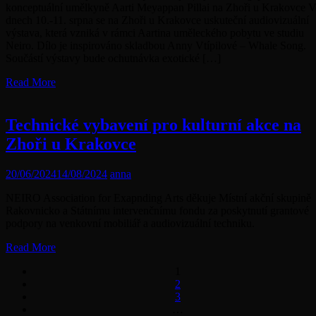
konceptuální umělkyně Aarti Meyappan Pillai na Zhoři u Krakovce V
dnech 10.-11. srpna se na Zhoři u Krakovce uskuteční audiovizuální
výstava, která vzniká v rámci Aartina uměleckého pobytu ve studiu
Neiro. Dílo je inspirováno skladbou Anny Vtípilové – Whale Song.
Součástí výstavy bude ochutnávka exotické […]
Read More
Technické vybavení pro kulturní akce na
Zhoři u Krakovce
20/06/2024
14/08/2024
anna
NEIRO Association for Exapnding Arts děkuje Místní akční skupině
Rakovnicko a Státnímu intervenčnímu fondu za poskytnutí grantové
podpory na venkovní mobiliář a audiovizuální techniku.
Read More
1
2
3
…