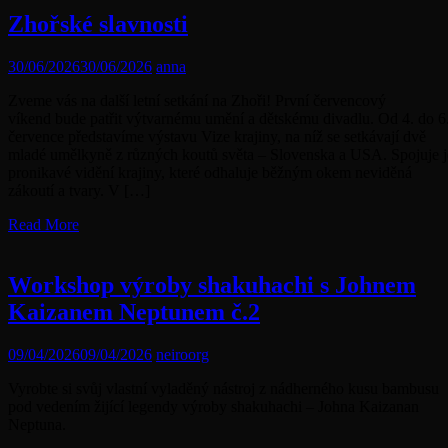
Zhořské slavnosti
30/06/2026
30/06/2026
anna
Zveme vás na další letní setkání na Zhoři! První červencový
víkend bude patřit výtvarnému umění a dětskému divadlu. Od 4. do 6
července představíme výstavu Vize krajiny, na níž se setkávají dvě
mladé umělkyně z různých koutů světa – Slovenska a USA. Spojuje j
pronikavé vidění krajiny, které odhaluje běžným okem neviděná
zákoutí a tvary. V […]
Read More
Workshop výroby shakuhachi s Johnem
Kaizanem Neptunem č.2
09/04/2026
09/04/2026
neiroorg
Vyrobte si svůj vlastní vyladěný nástroj z nádherného kusu bambusu
pod vedením žijící legendy výroby shakuhachi – Johna Kaizanan
Neptuna.