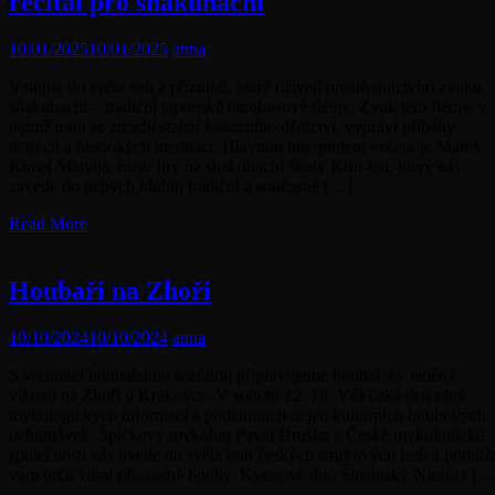
recitál pro shakuhachi
10/01/2025
10/01/2025
anna
Vstupte do světa snů a přízraků, které ožívají prostřednictvím zvuku
shakuhachi – tradiční japonské bambusové flétny. Zvuk této flétny, v
jejímž tónu se zrcadlí staletí kulturního dědictví, vypráví příběhy
tichých a hlubokých meditací. Hlavním interpretem večera je Marek
Kimei Matvija, mistr hry na shakuhachi školy Kifū-kai, který nás
zavede do tichých hlubin tradiční a současné […]
Read More
Houbaři na Zhoři
10/10/2024
10/10/2024
anna
S vrcholící houbařskou sezónou připravujeme houbařsky laděný
víkend na Zhoři u Krakovce. V sobotu 12. 10. Vás čeká den plný
mykologických informací a podzimních nejen kulturních houbových
ochutnávek. Špičkový mykolog Pavel Hruška z České mykologické
společnosti vás uvede do světa hub českých smrkových lesů a pomůž
vám určit vámi přinesené houby. Kytarové duo Šimanský Niesner […