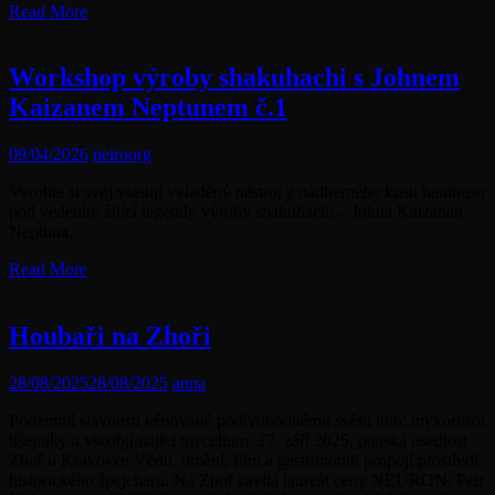
Read More
Workshop výroby shakuhachi s Johnem
Kaizanem Neptunem č.1
09/04/2026
neiroorg
Vyrobte si svůj vlastní vyladěný nástroj z nádherného kusu bambusu
pod vedením žijící legendy výroby shakuhachi – Johna Kaizanan
Neptuna.
Read More
Houbaři na Zhoři
28/08/2025
28/08/2025
anna
Podzimní slavnosti věnované podivuhodnému světu hub: mykorhiza,
lišejníky a všeobjímající mycelium. 27. září 2025, panská usedlost
Zhoř u Krakovce Vědu, umění, film a gastronomii propojí prostředí
historického špejcharu. Na Zhoř zavítá laureát ceny NEURON, Petr