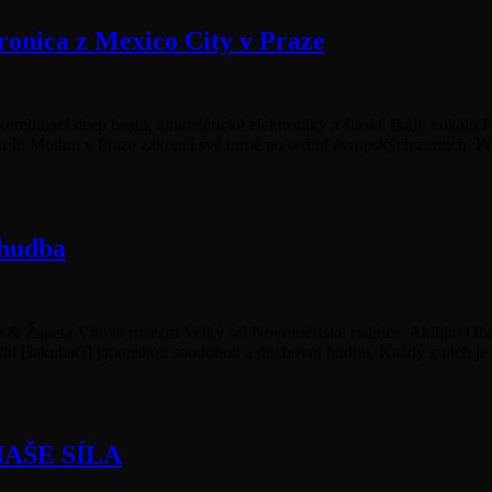
nica z Mexico City v Praze
ombinací deep beatů, atmosférické elektroniky a široké škály vokálů
 In Motion v Praze zakončí své turné po sedmi evropských zemích. Pr
 hudba
um & Žaneta Vítová rozezní Velký sál Novoměstské radnice. Akihito O
i [šakuhači] japonskou soudobou a duchovní hudbu. Každý z nich je př
AŠE SÍLA