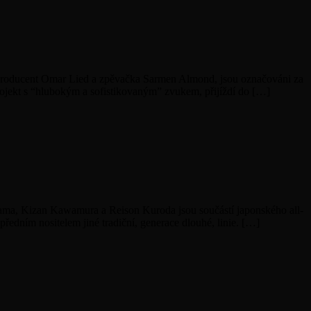
.Producent Omar Lied a zpěvačka Sarmen Almond, jsou označováni za
ojekt s “hlubokým a sofistikovaným” zvukem, přijíždí do […]
bama, Kizan Kawamura a Reison Kuroda jsou součástí japonského all-
edním nositelem jiné tradiční, generace dlouhé, linie. […]