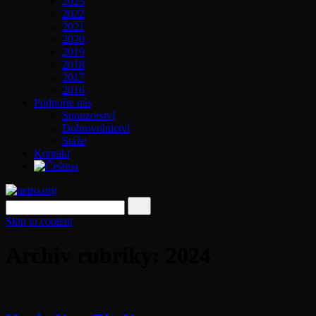
2023
2022
2021
2020
2019
2018
2017
2016
Podpořte nás
Sponzorství
Dobrovolnictví
Stáže
Kontakt
Skip to content
Archiv rubriky: 2024