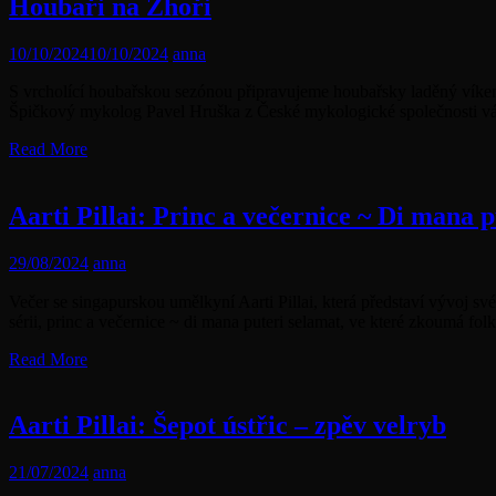
Houbaři na Zhoři
10/10/2024
10/10/2024
anna
S vrcholící houbařskou sezónou připravujeme houbařsky laděný víke
Špičkový mykolog Pavel Hruška z České mykologické společnosti vá
Read More
Aarti Pillai: Princ a večernice ~ Di mana 
29/08/2024
anna
Večer se singapurskou umělkyní Aarti Pillai, která představí vývoj s
sérii, princ a večernice ~ di mana puteri selamat, ve které zkoumá fol
Read More
Aarti Pillai: Šepot ústřic – zpěv velryb
21/07/2024
anna