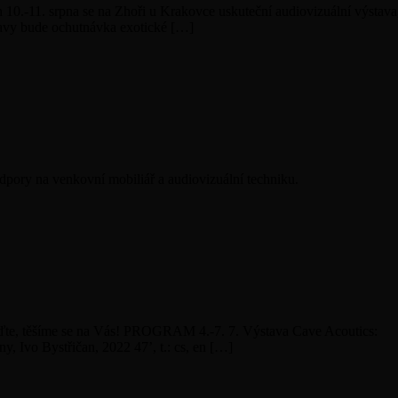
10.-11. srpna se na Zhoři u Krakovce uskuteční audiovizuální výstava
tavy bude ochutnávka exotické […]
pory na venkovní mobiliář a audiovizuální techniku.
řijďte, těšíme se na Vás! PROGRAM 4.-7. 7. Výstava Cave Acoutics:
, Ivo Bystřičan, 2022 47’, t.: cs, en […]