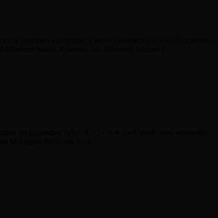
ických informací a podzimních nejen kulturních houbových ochutnávek
mi přinesené houby. Kytarové duo Šimanský Niesner […]
ciation for Expanding Arts. ˖✶ ⋆.˚⋆˙⟡✶ Aarti uvede svou nejnovější
arti Meyappan Pillai (nar. […]