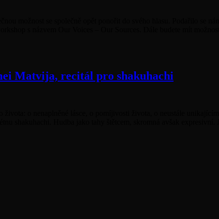
inečnou možnost se společně opět ponořit do svého hlasu. Podařilo se
rkshop s názvem Our Voices – Our Sources. Dále budete mít možnost 
i Matvija, recitál pro shakuhachi
 života: o nenaplněné lásce, o pomíjivosti života, o neustále unikajíc
létnu shakuhachi. Hudba jako tahy štětcem, skromná avšak expresivní.