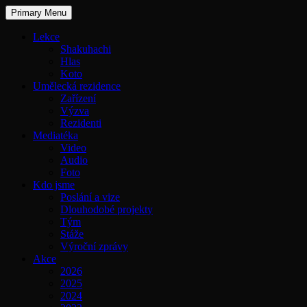
Primary Menu
Lekce
Shakuhachi
Hlas
Koto
Umělecká rezidence
Zařízení
Výzva
Rezidenti
Mediatéka
Video
Audio
Foto
Kdo jsme
Poslání a vize
Dlouhodobé projekty
Tým
Stáže
Výroční zprávy
Akce
2026
2025
2024