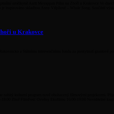
ptuální umělkyně Aarti Meyappan Pillai na Zhoři u Krakovce Ve dnech 
lo je inspirováno skladbou Anny Vtípilové – Whale Song. Součástí výs
Zhoři u Krakovce
akovnicko a Státnímu intervenčnímu fondu za poskytnutí grantové pod
máme nabitý kulturní program nově obohacený filmovými projekcemi. P
18:00 Zhoř FilmFest: Ozvěny Ekofilmu 16:00-19:00 Neviditelné krajiny