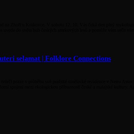
nd na Zhoři u Krakovce. V sobotu 12. 10. Vás čeká den plný mykolog
s uvede do světa hub českých smrkových lesů a pomůže vám určit vá
puteri selamat | Folklore Connections
vé tvůrčí praxe v průběhu své pražské umělecké rezidence v Neiro Asso
klorní spojení mezi ekologickou příbuzností české a malajské kultury. A