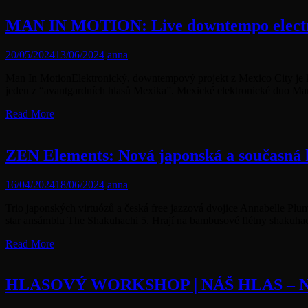
MAN IN MOTION: Live downtempo electro
20/05/2024
13/06/2024
anna
Man In MotionElektronický, downtempový projekt z Mexico City je k
jeden z “avantgardních hlasů Mexika”. Mexické elektronické duo Man
Read More
ZEN Elements: Nová japonská a současná
16/04/2024
18/06/2024
anna
Trio japonských virtuózů a česká free jazzová dvojice Annabelle Pl
star ansámblu The Shakuhachi 5. Hrají na bambusové flétny shakuhach
Read More
HLASOVÝ WORKSHOP | NÁŠ HLAS – N