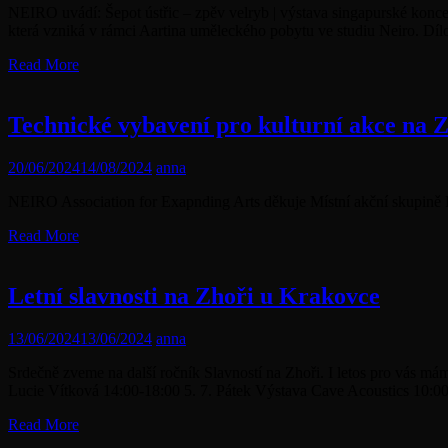
NEIRO uvádí: Šepot ústřic – zpěv velryb | výstava singapurské konce
která vzniká v rámci Aartina uměleckého pobytu ve studiu Neiro. Dí
Read More
Technické vybavení pro kulturní akce na 
20/06/2024
14/08/2024
anna
NEIRO Association for Exapnding Arts děkuje Místní akční skupině R
Read More
Letní slavnosti na Zhoři u Krakovce
13/06/2024
13/06/2024
anna
Srdečně zveme na další ročník Slavností na Zhoři. I letos pro vás 
Lucie Vítková 14:00-18:00 5. 7. Pátek Výstava Cave Acoustics 10:00-
Read More