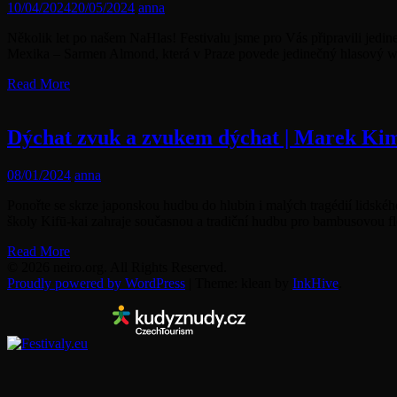
10/04/2024
20/05/2024
anna
Několik let po našem NaHlas! Festivalu jsme pro Vás připravili jed
Mexika – Sarmen Almond, která v Praze povede jedinečný hlasový wo
Read More
Dýchat zvuk a zvukem dýchat | Marek Kime
08/01/2024
anna
Ponořte se skrze japonskou hudbu do hlubin i malých tragédií lidského
školy Kifū-kai zahraje současnou a tradiční hudbu pro bambusovou f
Read More
© 2026 neiro.org. All Rights Reserved.
Proudly powered by WordPress
|
Theme: klean by
InkHive
.