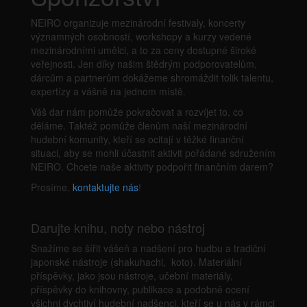
NEIRO organizuje mezinárodní festivaly, koncerty
významných osobností, workshopy a kurzy vedené
mezinárodními umělci, a to za ceny dostupné široké
veřejnosti. Jen díky našim štědrým podporovatelům,
dárcům a partnerům dokážeme shromáždit tolik talentu,
expertízy a vášně na jednom místě.
Váš dar nám pomůže pokračovat a rozvíjet to, co
děláme. Taktéž pomůže členům naší mezinárodní
hudební komunity, kteří se ocitají v těžké finanční
situaci, aby se mohli účastnit aktivit pořádané sdružením
NEIRO. Chcete naše aktivity podpořit finančním darem?
Prosíme,
kontaktujte nás
!
Darujte knihu, noty nebo nástroj
Snažíme se šířit vášeň a nadšení pro hudbu a tradiční
japonské nástroje (shakuhachi, koto). Materiální
příspěvky, jako jsou nástroje, učební materiály,
příspěvky do knihovny, publikace a podobně ocení
všichni dychtiví hudební nadšenci, kteří se u nás v rámci