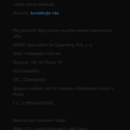
našich aktivit setkávají.
Prosíme,
kontaktujte nás
!
Pro peněžíté dary prosím využíjte našeho bankovního
účtu:
NEIRO Association for Expanding Arts, z. s.
Sídlo: Holandská 1050/48,
Vršovice, 101 00 Praha 10
IČO:04800061
DIČ: CZ04800061
Spisová značka:L 64700 vedená u Městského soudu v
Praze
č.ú.: 219832469/0600
Mezinárodní bankovní údaje:
IBAN: CZ11 0600 0000 0002 1983 2469