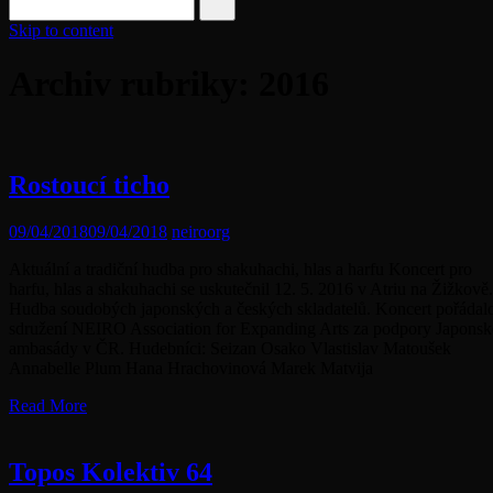
Skip to content
Archiv rubriky: 2016
Rostoucí ticho
09/04/2018
09/04/2018
neiroorg
Aktuální a tradiční hudba pro shakuhachi, hlas a harfu Koncert pro
harfu, hlas a shakuhachi se uskutečnil 12. 5. 2016 v Atriu na Žižkově.
Hudba soudobých japonských a českých skladatelů. Koncert pořádal
sdružení NEIRO Association for Expanding Arts za podpory Japonsk
ambasády v ČR. Hudebníci: Seizan Osako Vlastislav Matoušek
Annabelle Plum Hana Hrachovinová Marek Matvija
Read More
Topos Kolektiv 64