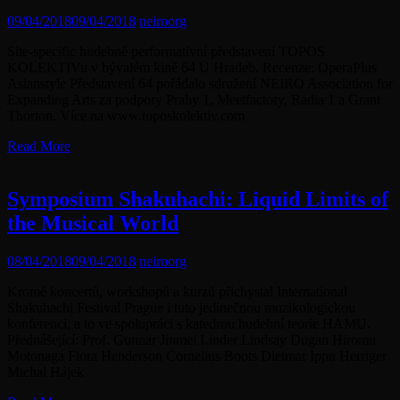
09/04/2018
09/04/2018
neiroorg
Site-specific hudebně performativní představení TOPOS
KOLEKTIVu v bývalém kině 64 U Hradeb. Recenze: OperaPlus
Asianstyle Představení 64 pořádalo sdružení NEIRO Association for
Expanding Arts za podpory Prahy 1, Meetfactory, Radia 1 a Grant
Thorton. Více na www.toposkolektiv.com
Read More
Symposium Shakuhachi: Liquid Limits of
the Musical World
08/04/2018
09/04/2018
neiroorg
Kromě koncertů, workshopů a kurzů přichystal International
Shakuhachi Festival Prague i tuto jedinečnou muzikologickou
konferenci, a to ve spolupráci s katedrou hudební teorie HAMU.
Přednášející: Prof. Gunnar Jinmei Linder Lindsay Dugan Hiromu
Motonaga Flora Henderson Cornelius Boots Dietmar Ippu Herriger
Michal Hájek