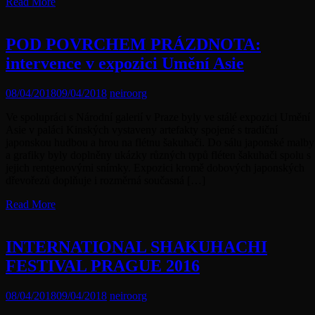
Read More
POD POVRCHEM PRÁZDNOTA:
intervence v expozici Umění Asie
08/04/2018
09/04/2018
neiroorg
Ve spolupráci s Národní galerií v Praze byly ve stálé expozici Umění
Asie v paláci Kinských vystaveny artefakty spojené s tradiční
japonskou hudbou a hrou na flétnu šakuhači. Do sálu japonské malby
a grafiky byly doplněny ukázky různých typů fléten šakuhači spolu s
jejich rentgenovými snímky. Expozici kromě dobových japonských
dřevořezů doplňuje i rozměrná současná […]
Read More
INTERNATIONAL SHAKUHACHI
FESTIVAL PRAGUE 2016
08/04/2018
09/04/2018
neiroorg