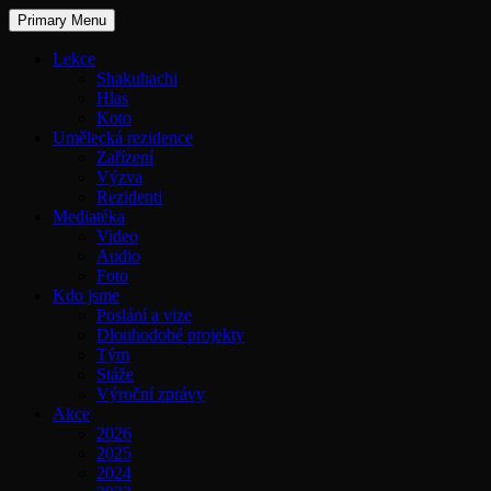
Primary Menu
Lekce
Shakuhachi
Hlas
Koto
Umělecká rezidence
Zařízení
Výzva
Rezidenti
Mediatéka
Video
Audio
Foto
Kdo jsme
Poslání a vize
Dlouhodobé projekty
Tým
Stáže
Výroční zprávy
Akce
2026
2025
2024